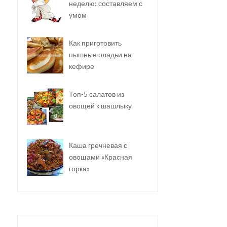
неделю: составляем с
умом
Как приготовить
пышные оладьи на
кефире
Топ-5 салатов из
овощей к шашлыку
Каша гречневая с
овощами «Красная
горка»