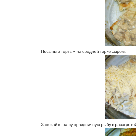
Посыпьте тертым на средней терке сыром.
Запекайте нашу праздничную рыбу в разогретой 