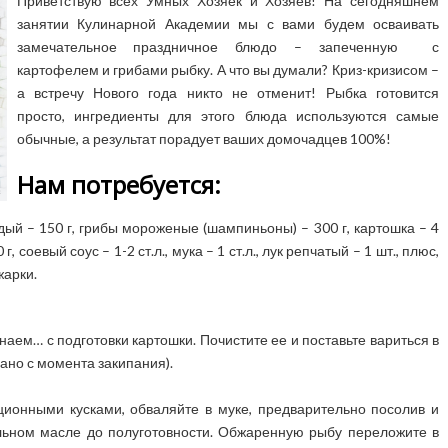
Приветствую всех Умных Хозяек и Хозяев! На сегодняшнем
занятии Кулинарной Академии мы с вами будем осваивать
замечательное праздничное блюдо – запеченную с
картофелем и грибами рыбку. А что вы думали? Криз-кризисом –
а встречу Нового года никто не отменит! Рыбка готовится
просто, ингредиенты для этого блюда используются самые
обычные, а результат порадует ваших домочадцев 100%!
Нам потребуется:
ый – 150 г, грибы мороженые (шампиньоны) – 300 г, картошка – 4
г, соевый соус – 1-2 ст.л., мука – 1 ст.л., лук репчатый – 1 шт., плюс,
жарки.
ем… с подготовки картошки. Почистите ее и поставьте вариться в
ано с момента закипания).
ционными кусками, обваляйте в муке, предварительно посолив и
льном масле до полуготовности. Обжаренную рыбу переложите в