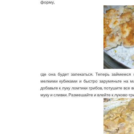
форму,
где она будет запекаться. Теперь займемся
мелкими кубиками и быстро зарумяньте на ма
добавьте к луку ломтики грибов, потушите все
муку и сливки. Размешайте и влейте к луково-гр