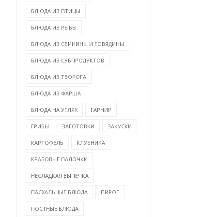
БЛЮДА ИЗ ПТИЦЫ
БЛЮДА ИЗ РЫБЫ
БЛЮДА ИЗ СВИНИНЫ И ГОВЯДИНЫ
БЛЮДА ИЗ СУБПРОДУКТОВ
БЛЮДА ИЗ ТВОРОГА
БЛЮДА ИЗ ФАРША
БЛЮДА НА УГЛЯХ
ГАРНИР
ЗРАЗЫ МЯСНЫЕ
ГРИБЫ
ЗАГОТОВКИ
ЗАКУСКИ
КАРТОФЕЛЬНЫЙ СУП ПО-
ЗАПЕЧЁННЫЕ С ГР
КАРТОФЕЛЬ
КЛУБНИКА
НЕМЕЦКИ
Н...
КРАБОВЫЕ ПАЛОЧКИ
НЕСЛАДКАЯ ВЫПЕЧКА
ПАСХАЛЬНЫЕ БЛЮДА
ПИРОГ
ПОСТНЫЕ БЛЮДА