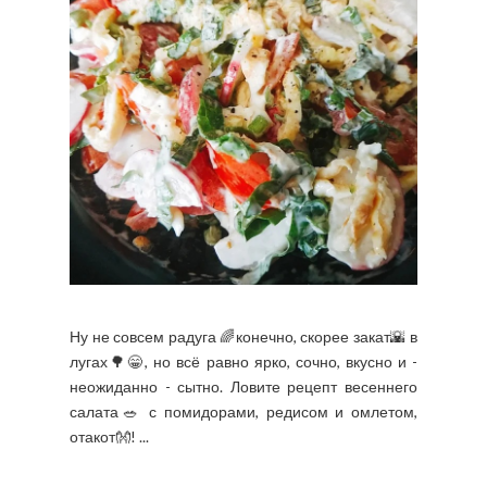
Ну не совсем радуга 🌈конечно, скорее закат🌇 в
лугах🌳😁, но всё равно ярко, сочно, вкусно и -
неожиданно - сытно. Ловите рецепт весеннего
салата🥗 с помидорами, редисом и омлетом,
отакот👐! ...