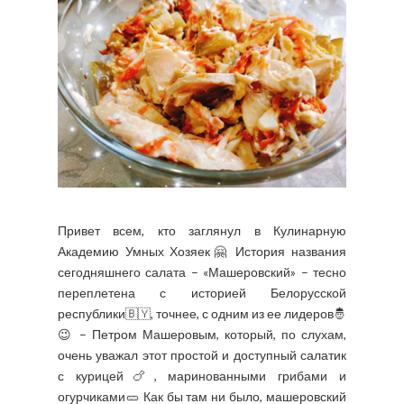
Привет всем, кто заглянул в Кулинарную
Академию Умных Хозяек🤗 История названия
сегодняшнего салата – «Машеровский» – тесно
переплетена с историей Белорусской
республики🇧🇾, точнее, с одним из ее лидеров🤴
😉 – Петром Машеровым, который, по слухам,
очень уважал этот простой и доступный салатик
с курицей🍗, маринованными грибами и
огурчиками🥒 Как бы там ни было, машеровский