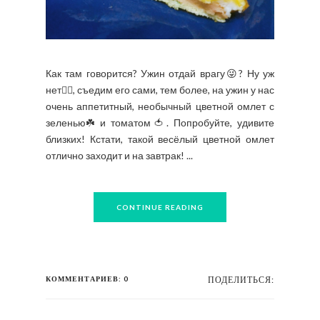
Как там говорится? Ужин отдай врагу😜? Ну уж
нет🙅‍♀️, съедим его сами, тем более, на ужин у нас
очень аппетитный, необычный цветной омлет с
зеленью☘️ и томатом🍅. Попробуйте, удивите
близких! Кстати, такой весёлый цветной омлет
отлично заходит и на завтрак! ...
CONTINUE READING
КОММЕНТАРИЕВ: 0
ПОДЕЛИТЬСЯ: