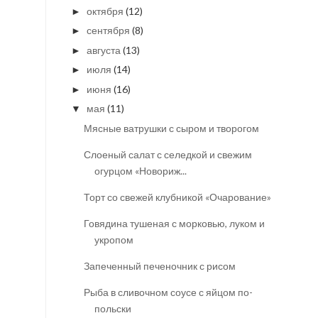
октября
(12)
►
сентября
(8)
►
августа
(13)
►
июля
(14)
►
июня
(16)
►
мая
(11)
▼
Мясные ватрушки с сыром и творогом
Слоеный салат с селедкой и свежим
огурцом «Новориж...
Торт со свежей клубникой «Очарование»
Говядина тушеная с морковью, луком и
укропом
Запеченный печеночник с рисом
Рыба в сливочном соусе с яйцом по-
польски