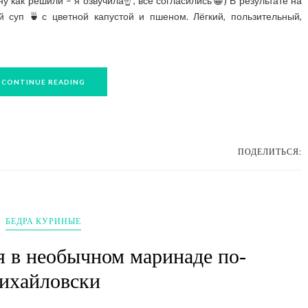
ну как решили – я озвучила☝️, все согласились😁) В результате на
й суп 🍵с цветной капустой и пшеном. Лёгкий, пользительный,
CONTINUE READING
ПОДЕЛИТЬСЯ:
БЕДРА КУРИНЫЕ
я в необычном маринаде по-
ихайловски