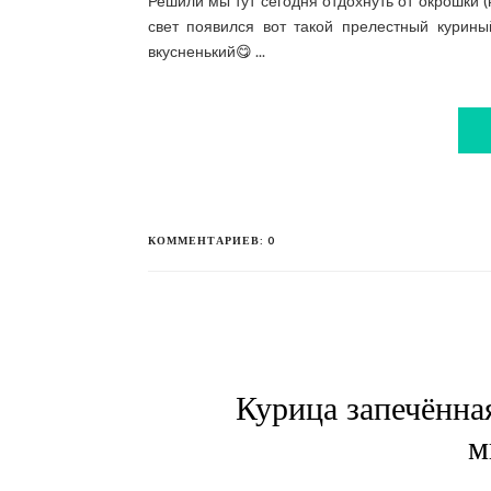
Решили мы тут сегодня отдохнуть от окрошки (
свет появился вот такой прелестный курины
вкусненький😋 ...
КОММЕНТАРИЕВ: 0
Курица запечённа
м