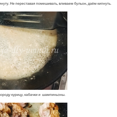
нуту. Не переставая помешивать, вливаем бульон, даём кипнуть.
ороду курицу, кабачки и шампиньоны.