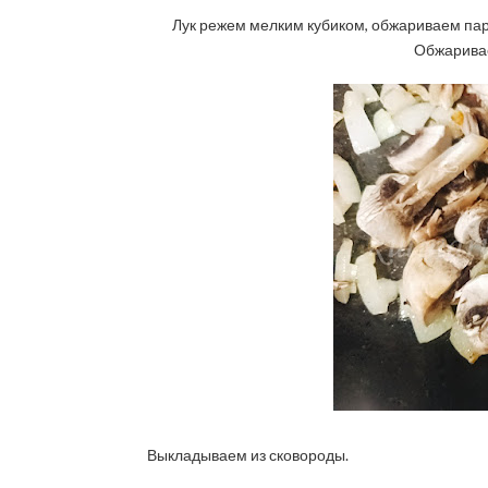
Лук режем мелким кубиком, обжариваем пар
Обжаривае
Выкладываем из сковороды.