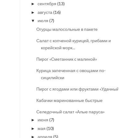
сентября
(13)
►
августа
(16)
►
июля
(7)
▼
Огурцы малосольные в пакете
Салат с копченой курицей, грибами и
корейской морк...
Пирог «Сметанник с малиной»
Курица запеченная с овощами по-
сицилийски
Пирог с ягодами или фруктами «Удачный»
Кабачки маринованные быстрые
Селедочный салат «Алые паруса»
июня
(7)
►
мая
(10)
►
апреля
(5)
►