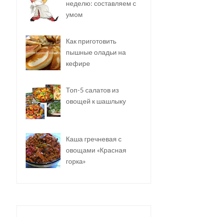
неделю: составляем с
умом
Как приготовить
пышные оладьи на
кефире
Топ-5 салатов из
овощей к шашлыку
Каша гречневая с
овощами «Красная
горка»