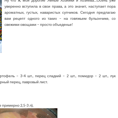
Ну что ж, мои дорогие Умные Хозяйки и Хозяева…Осень уже
уверенно вступила в свои права, а это значит, наступает пора
ароматных, густых, наваристых супчиков. Сегодня предлагаю
вам рецепт одного из таких – на говяжьем бульончике, со
свежими овощами – просто объеденье!
ртофель – 3-4 шт., перец сладкий – 2 шт., помидор – 2 шт., лук
ерный перец, лавровый лист.
 примерно 2,5-3 л),