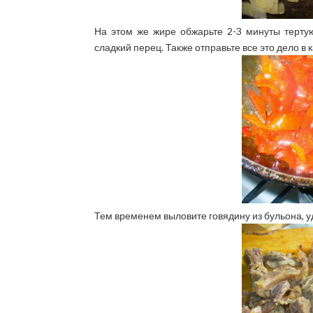
На этом же жире обжарьте 2-3 минуты терту
сладкий перец. Также отправьте все это дело в
Тем временем выловите говядину из бульона, у