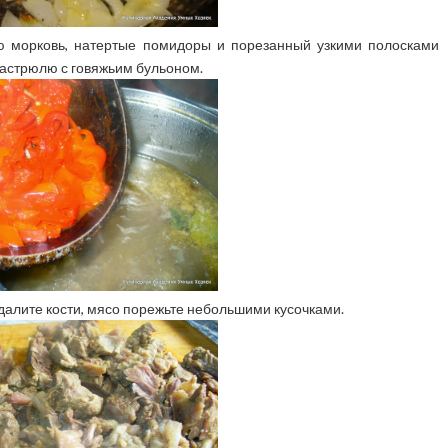
ю морковь, натертые помидоры и порезанный узкими полосками
 кастрюлю с говяжьим бульоном.
далите кости, мясо порежьте небольшими кусочками.