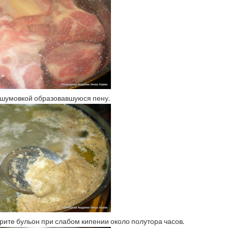
о шумовкой образовавшуюся пену.
рите бульон при слабом кипении около полутора часов.