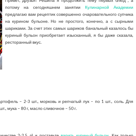
Привет, друзья! Решила я продолжить тему первых блюд , а
потому на сегодняшнем занятии
Кулинарной Академии
предлагаю вам рецептик совершенно очаровательного супчика
на курином бульоне. Но не простого, конечно, а с сырными
шариками. За счет этих самых шариков банальный казалось бы
куриный бульон приобретает изысканный, я бы даже сказала,
ресторанный вкус.
ртофель – 2-3 шт., морковь и репчатый лук – по 1 шт., соль. Для
., мука – 80 г, масло сливочное – 50 г.
ичестве 2-2,5 л) и поставьте
варить куриный бульон.
Как только