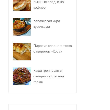
пышные оладьи на
кефире
Кабачковая икра
кусочками
Пирог из слоеного теста
с творогом «Коса»
Каша гречневая с
овощами «Красная
горка»
СВИНИНА С ПЕРЦЕМ И
КУРИНЫЕ ОЛАДЬИ С
ФЕТОЙ ПО-ГРЕЧЕСК...
КАБАЧКАМИ И СЫРОМ