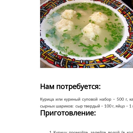
Нам потребуется:
Курица или куриный суповой набор – 500 г, ка
сырных шариков: сыр твердый – 100 г, яйцо – 1 шт
Приготовление:
Курицу промойте, залейте водой (в кол