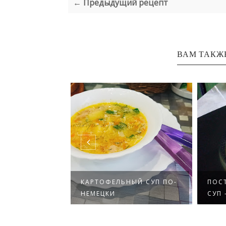
← Предыдущий рецепт
ВАМ ТАКЖ
ВЕЛЕМ И
КАРТОФЕЛЬНЫЙ СУП ПО-
ПОС
ГОРОШКОМ
НЕМЕЦКИ
СУП 