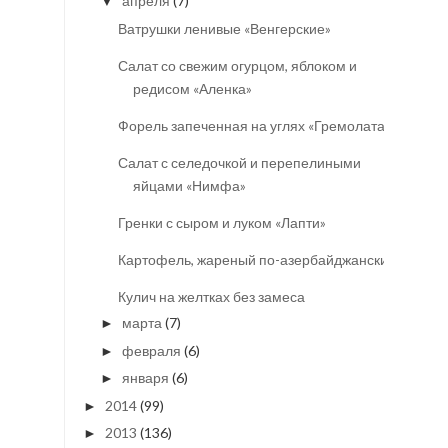
апреля
(7)
▼
Ватрушки ленивые «Венгерские»
Салат со свежим огурцом, яблоком и
редисом «Аленка»
Форель запеченная на углях «Гремолата»
Салат с селедочкой и перепелиными
яйцами «Нимфа»
Гренки с сыром и луком «Лапти»
Картофель, жареный по-азербайджански
Кулич на желтках без замеса
марта
(7)
►
февраля
(6)
►
января
(6)
►
2014
(99)
►
2013
(136)
►