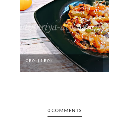
СВИ
ОВОЩИ ВОК
КИСЛ
0 COMMENTS