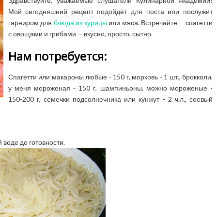
Здравствуйте, уважаемые слушатели Кулинарной Академии!
Мой сегодняшний рецепт подойдёт для поста или послужит
гарниром для
блюда из курицы
или мяса. Встречайте -- спагетти
с овощами и грибами -- вкусно, просто, сытно.
Нам потребуется:
Спагетти или макароны любые - 150 г, морковь - 1 шт., брокколи,
у меня мороженая - 150 г, шампиньоны, можно мороженые -
150-200 г, семечки подсолнечника или кунжут - 2 ч.л., соевый
 воде до готовности.