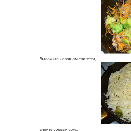
Выложите к овощам спагетти,
влейте соевый соус.