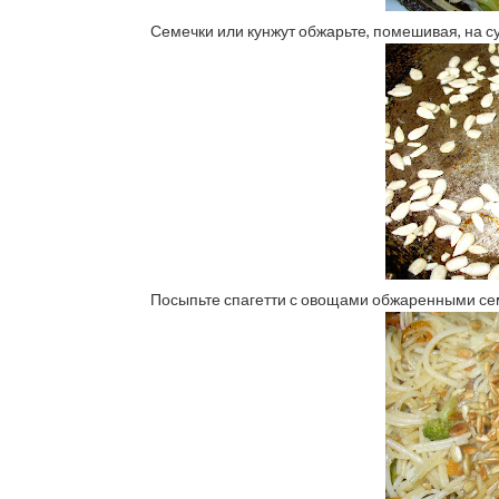
Семечки или кунжут обжарьте, помешивая, на с
Посыпьте спагетти с овощами обжаренными се