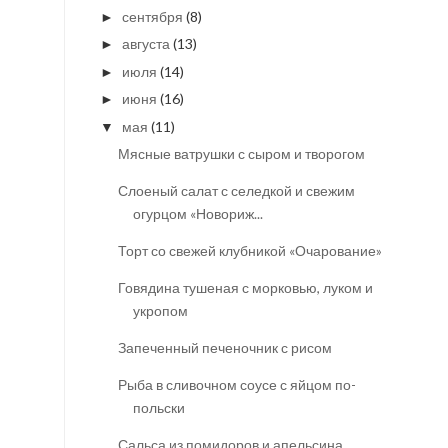
сентября
(8)
►
августа
(13)
►
июля
(14)
►
июня
(16)
►
мая
(11)
▼
Мясные ватрушки с сыром и творогом
Слоеный салат с селедкой и свежим
огурцом «Новориж...
Торт со свежей клубникой «Очарование»
Говядина тушеная с морковью, луком и
укропом
Запеченный печеночник с рисом
Рыба в сливочном соусе с яйцом по-
польски
Сальса из помидоров и апельсина