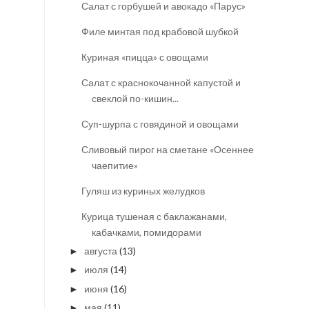
Салат с горбушей и авокадо «Парус»
Филе минтая под крабовой шубкой
Куриная «пицца» с овощами
Салат с краснокочанной капустой и
свеклой по-кишин...
Суп-шурпа с говядиной и овощами
Сливовый пирог на сметане «Осеннее
чаепитие»
Гуляш из куриных желудков
Курица тушеная с баклажанами,
кабачками, помидорами
августа
(13)
►
июля
(14)
►
июня
(16)
►
мая
(11)
►