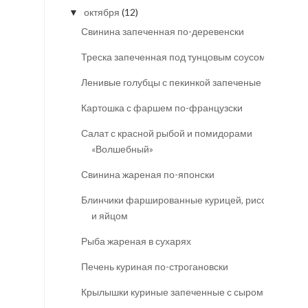
октября
(12)
▼
Свинина запеченная по-деревенски
Треска запеченная под тунцовым соусом
Ленивые голубцы с пекинкой запеченые
Картошка с фаршем по-французски
Салат с красной рыбой и помидорами
«Волшебный»
Свинина жареная по-японски
Блинчики фаршированные курицей, рисом
и яйцом
Рыба жареная в сухарях
Печень куриная по-строгановски
Крылышки куриные запеченные с сыром