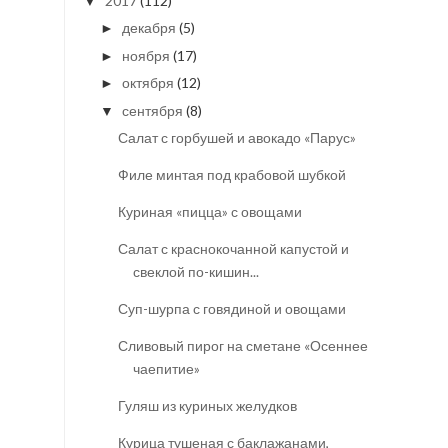
2017
(112)
▼
декабря
(5)
►
ноября
(17)
►
октября
(12)
►
сентября
(8)
▼
Салат с горбушей и авокадо «Парус»
Филе минтая под крабовой шубкой
Куриная «пицца» с овощами
Салат с краснокочанной капустой и
свеклой по-кишин...
Суп-шурпа с говядиной и овощами
Сливовый пирог на сметане «Осеннее
чаепитие»
Гуляш из куриных желудков
Курица тушеная с баклажанами,