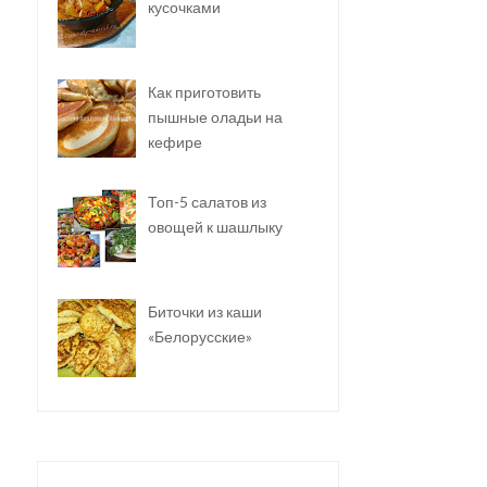
кусочками
Как приготовить
пышные оладьи на
кефире
Топ-5 салатов из
овощей к шашлыку
Биточки из каши
«Белорусские»