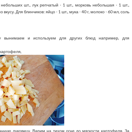
 небольших шт., лук репчатый - 1 шт., морковь небольшая - 1 шт.,
вкусу. Для блинчиков: яйцо - 1 шт., мука - 40 г, молоко - 60 мл, соль
цу вынимаем и используем для других блюд например, для
 картофеля,
нную луковицу. Варим на тихом огне до мягкости картофеля. За