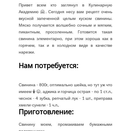
Привет всем кто заглянул в Кулинарную
Академию 🤗. Сегодня несу вам рецепт очень
вкусной запеченной целым куском свинины.
Мяско получается волшебно сочным и мягким,
пикантным, просоленным. Готовится такая
свинина элементарно, при этом хороша как в
горячем, так и в холодном виде в качестве
нарезки.
Нам потребуется:
Свинина - 800г, оптимально шейка, но тут уж что
имеем🤷😉, аджика и горчица острая - по 1 ст.л.,
чеснок - 4 зубка, репчатый лук - 1 шт., приправа
хмели-сунели - 1 ч.л.,
Приготовление:
Свинину моем, промакиваем бумажными
полотенцами.