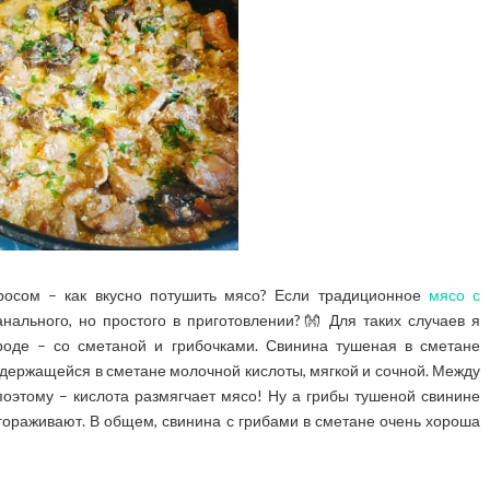
росом – как вкусно потушить мясо? Если традиционное
мясо с
нального, но простого в приготовлении?👐 Для таких случаев я
роде – со сметаной и грибочками. Свинина тушеная в сметане
 содержащейся в сметане молочной кислоты, мягкой и сочной. Между
оэтому – кислота размягчает мясо! Ну а грибы тушеной свинине
гораживают. В общем, свинина с грибами в сметане очень хороша