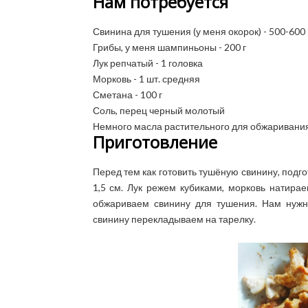
Нам потребуется
Свинина для тушения (у меня окорок) - 500-600 
Грибы, у меня шампиньоны - 200 г
Лук репчатый - 1 головка
Морковь - 1 шт. средняя
Сметана - 100 г
Соль, перец черный молотый
Немного масла растительного для обжаривани
Приготовление
Перед тем как готовить тушёную свинину, подг
1,5 см. Лук режем кубиками, морковь натира
обжариваем свинину для тушения. Нам нужн
свинину перекладываем на тарелку.