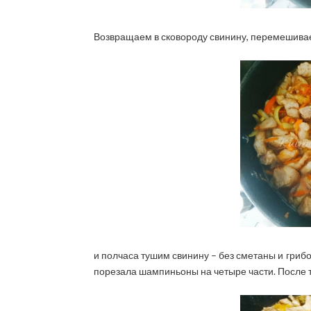
Возвращаем в сковороду свинину, перемешивае
и полчаса тушим свинину – без сметаны и грибо
порезала шампиньоны на четыре части. После т