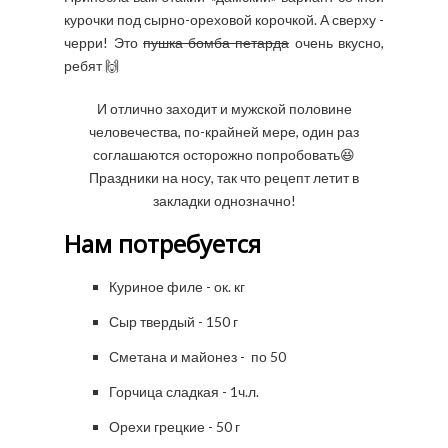
курочки под сырно-ореховой корочкой. А сверху -
черри! Это
пушка-бомба-петарда
очень вкусно,
ребят 🙌
И отлично заходит и мужской половине
человечества, по-крайней мере, один раз
соглашаются осторожно попробовать😆
Праздники на носу, так что рецепт летит в
закладки однозначно!
Нам потребуется
Куриное филе - ок. кг
Сыр твердый - 150 г
Сметана и майонез - по 50
Горчица сладкая - 1ч.л.
Орехи грецкие - 50 г