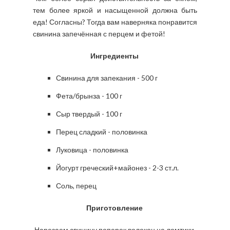
тем более яркой и насыщенной должна быть
еда! Согласны? Тогда вам наверняка понравится
свинина запечённая с перцем и фетой!
Ингредиенты
Свинина для запекания - 500 г
Фета/брынза - 100 г
Сыр твердый - 100 г
Перец сладкий - половинка
Луковица - половинка
Йогурт греческий+майонез - 2-3 ст.л.
Соль, перец
Приготовление
Нарезаем свинину поперек волокон на ломтики,