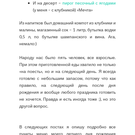
И на десерт –
пирог песочный с ягодами
(у меня – с клубникой) «Мечта»
Из напитков был домашний компот из клубники и
малины, магазинный сок – 1 литр, бутылка водки
0,5 л, по бутылке шампанского и вина. Ага,
немало:)
Народу нас было пять человек, все взрослые.
При этом приготовленной еды хватило не только
«на поесть», но и на следующий день. Я всегда
готовлю с небольшим запасом, потому что как
правило, на следующий день после дня
рождения и вообще любого праздника готовить
не хочется. Правда и есть иногда тоже ;), но это
другой вопрос.
В следующих постах я опишу подробно все
пункты меню моего летнего дня рождения