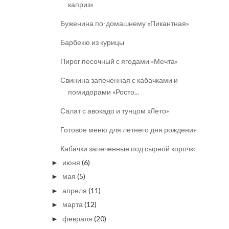
каприз»
Буженина по-домашнему «Пикантная»
Барбекю из курицы
Пирог песочный с ягодами «Мечта»
Свинина запеченная с кабачками и
помидорами «Росто...
Салат с авокадо и тунцом «Лето»
Готовое меню для летнего дня рождения
Кабачки запеченные под сырной корочкой
июня
(6)
►
мая
(5)
►
апреля
(11)
►
марта
(12)
►
февраля
(20)
►