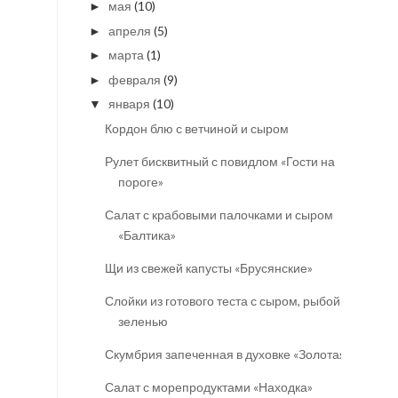
мая
(10)
►
апреля
(5)
►
марта
(1)
►
февраля
(9)
►
января
(10)
▼
Кордон блю с ветчиной и сыром
Рулет бисквитный с повидлом «Гости на
пороге»
Салат с крабовыми палочками и сыром
«Балтика»
Щи из свежей капусты «Брусянские»
Слойки из готового теста с сыром, рыбой и
зеленью
Скумбрия запеченная в духовке «Золотая»
Салат с морепродуктами «Находка»