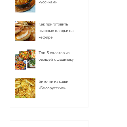
кусочками
Как приготовить
пышные оладьи на
кефире
Топ-5 салатов из
овощей к шашлыку
Биточки из каши
«Белорусские»