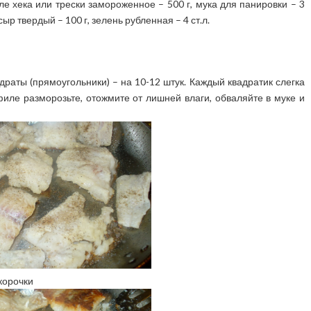
иле хека или трески замороженное – 500 г, мука для панировки – 3
 сыр твердый – 100 г, зелень рубленная – 4 ст.л.
драты (прямоугольники) – на 10-12 штук. Каждый квадратик слегка
филе разморозьте, отожмите от лишней влаги, обваляйте в муке и
корочки