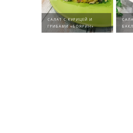
ЖАРЕНЫХ
САЛАТ С КУРИЦЕЙ И
САЛА
 С ОРЕХАМ...
ГРИБАМИ «БОЯРИН»
БАКЛ