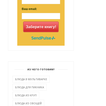
Ваш email:
КУРИНОЕ ФИЛЕ С
ПОМИДОРАМИ, СЫРОМ И
СВИНИНА С ПЕРЦЕМ И
...
ФЕТОЙ ПО-ГРЕЧЕСК...
Заберите книгу!
ИЗ ЧЕГО ГОТОВИМ?
БЛЮДА В МУЛЬТИВАРКЕ
БЛЮДА ДЛЯ ПИКНИКА
БЛЮДА ИЗ КРУП
БЛЮДА ИЗ ОВОЩЕЙ