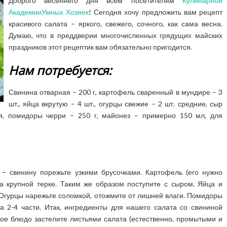
Доброго весеннего дня всем посетителям
Кулинарной
АкадемииУмных Хозяек
! Сегодня хочу предложить вам рецепт
красивого салата – яркого, свежего, сочного, как сама весна.
Думаю, что в преддверии многочисленных грядущих майских
праздников этот рецептик вам обязательно пригодится.
Нам потребуется:
Свинина отварная – 200 г, картофель сваренный в мундире – 3
шт., яйца вкрутую – 4 шт., огурцы свежие – 2 шт. средние, сыр
ая, помидоры черри – 250 г, майонез – примерно 150 мл, для
 – свинину порежьте узкими брусочками. Картофель (его нужно
на крупной терке. Таким же образом поступите с сыром. Яйца и
 Огурцы нарежьте соломкой, отожмите от лишней влаги. Помидоры
а 2-4 части. Итак, ингредиенты для нашего салата со свининой
кое блюдо застелите листьями салата (естественно, промытыми и