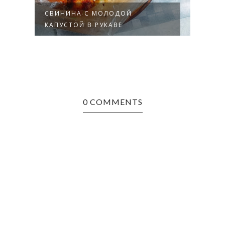
СВИНИНА С МОЛОДОЙ
СВИ
КАПУСТОЙ В РУКАВЕ
ЧЕРК
0 COMMENTS