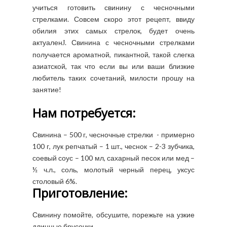
учиться готовить свинину с чесночными
стрелками. Совсем скоро этот рецепт, ввиду
обилия этих самых стрелок, будет очень
актуален
. Свинина с чесночными стрелками
J
получается ароматной, пикантной, такой слегка
азиатской, так что если вы или ваши близкие
любитель таких сочетаний, милости прошу на
занятие!
Нам потребуется:
Свинина – 500 г, чесночные стрелки - примерно
100 г, лук репчатый – 1 шт., чеснок – 2-3 зубчика,
соевый соус – 100 мл, сахарный песок или мед –
½ ч.л., соль, молотый черный перец, уксус
столовый 6%.
Приготовление:
Свинину помойте, обсушите, порежьте на узкие
длинные брусочки.