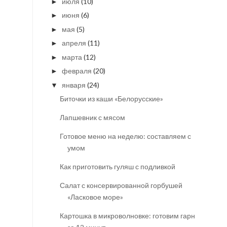
июля
(10)
►
июня
(6)
►
мая
(5)
►
апреля
(11)
►
марта
(12)
►
февраля
(20)
►
января
(24)
▼
Биточки из каши «Белорусские»
Лапшевник с мясом
Готовое меню на неделю: составляем с
умом
Как приготовить гуляш с подливкой
Салат с консервированной горбушей
«Ласковое море»
Картошка в микроволновке: готовим гарнир