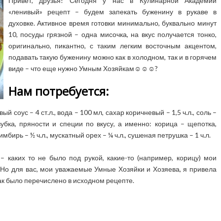
Привет, друзья! Сегодня у нас в Кулинарной Академии
«ленивый» рецепт – будем запекать буженину в рукаве в
духовке. Активное время готовки минимально, буквально минут
10, посуды грязной – одна мисочка, на вкус получается тонко,
оригинально, пикантно, с таким легким восточным акцентом,
подавать такую буженину можно как в холодном, так и в горячем
виде – что еще нужно Умным Хозяйкам☺☺☺?
Нам потребуется:
й соус – 4 ст.л., вода – 100 мл, сахар коричневый – 1,5 ч.л., соль –
 зубка, пряности и специи по вкусу, а именно: корица – щепотка,
имбирь – ½ ч.л., мускатный орех – ¼ ч.л., сушеная петрушка – 1 ч.л.
– каких то не было под рукой, какие-то (например, корицу) мои
. Но для вас, мои уважаемые Умные Хозяйки и Хозяева, я привела
как было перечислено в исходном рецепте.