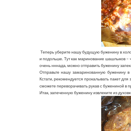
Теперь уберите нашу будущую буженину в холод
и подольше. Тут как маринование шашлыков – ч
очень нннада, можно отправить буженину запек
Отправьте нашу замаринованную буженину в д
Кстати, рекомендуется прокалывать пакет для 
сможете переворачивать рукав с бужениной в п
Итак, запеченную буженину извлеките из духовки