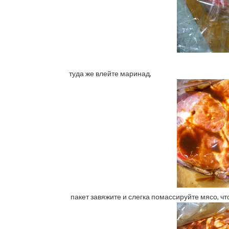
туда же влейте маринад,
пакет завяжите и слегка помассируйте мясо, 