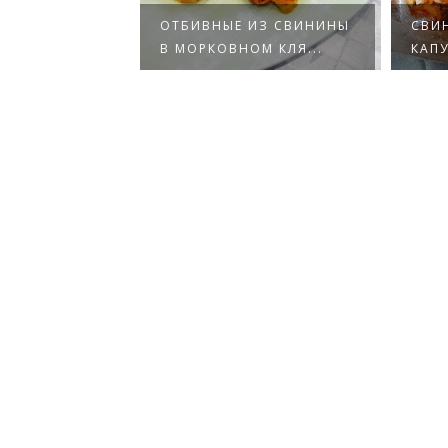
ОПЧЁНОЙ
ОТБИВНЫЕ ИЗ СВИНИНЫ
СВИ
НДА»
В МОРКОВНОМ КЛЯ...
КАПУ