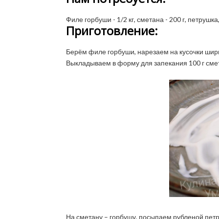
Филе горбуши - 1/2 кг, сметана - 200 г, петрушка,
Приготовление:
Берём филе горбуши, нарезаем на кусочки шир
Выкладываем в форму для запекания 100 г сме
На сметану – горбушу, посыпаем рубленой пет