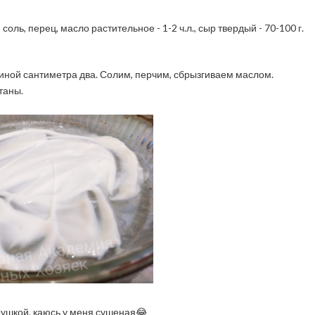
 соль, перец, масло растительное - 1-2 ч.л., сыр твердый - 70-100 г.
иной сантиметра два. Солим, перчим, сбрызгиваем маслом.
таны.
рушкой, каюсь у меня сушеная😂