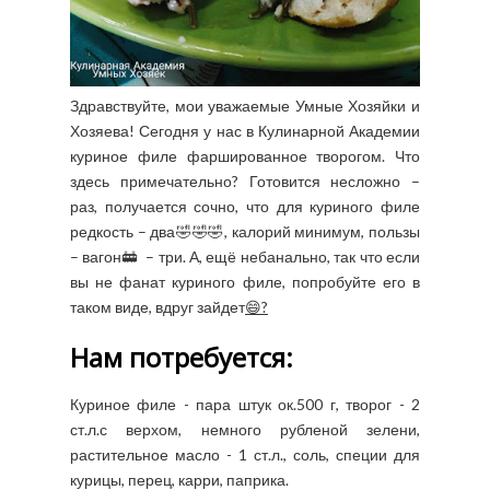
Здравствуйте, мои уважаемые Умные Хозяйки и
Хозяева! Сегодня у нас в Кулинарной Академии
куриное филе фаршированное творогом. Что
здесь примечательно? Готовится несложно –
раз, получается сочно, что для куриного филе
редкость – два🤣🤣🤣, калорий минимум, пользы
– вагон🚋 – три. А, ещё небанально, так что если
вы не фанат куриного филе, попробуйте его в
таком виде, вдруг зайдет
😄?
Нам потребуется:
Куриное филе - пара штук ок.500 г, творог - 2
ст.л.с верхом, немного рубленой зелени,
растительное масло - 1 ст.л., соль, специи для
курицы, перец, карри, паприка.