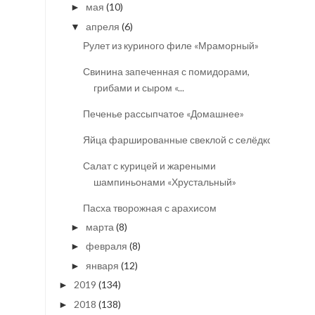
мая
(10)
►
апреля
(6)
▼
Рулет из куриного филе «Мраморный»
Свинина запеченная с помидорами,
грибами и сыром «...
Печенье рассыпчатое «Домашнее»
Яйца фаршированные свеклой с селёдкой
Салат с курицей и жареными
шампиньонами «Хрустальный»
Пасха творожная с арахисом
марта
(8)
►
февраля
(8)
►
января
(12)
►
2019
(134)
►
2018
(138)
►