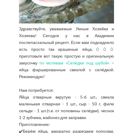
Здравствуйте, уважаемые Умные Хозяйки и
Хозяева! Сегодня у нас в Академии
послепасхальный рецепт. Если вам поднадоело
есть просто так крашеные яйца,🥚🥚🥚
приготовьте вот такую простую и оригинальную
закусочку
по мотивам «Селедки под шубой»
–
яйца фаршированные свеклой с селёдкой.
Рекомендую!
Нам потребуется:
Яйца отварные вкрутую - 5-6 шт., свекла
маленькая отварная - 1 шт., сыр - 50 г, филе
сельди - 1 шт.(т.е. от половины селёдки), чеснок
1-2 зубчика, майонез для заправки.
Приготовление:
✔️
Берём яйца, аккуратно разрезаем пополам,