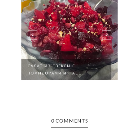
САЛАТ ИЗ СВЕКЛЫ С
САЛА
ПОМИДОРАМИ И ФАСО...
ПОМИ
0 COMMENTS