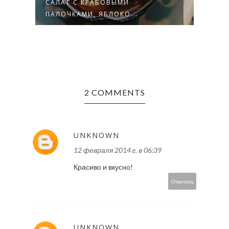
МИ
САЛАТ С КРАБОВЫМИ
САЛА
ПАЛОЧКАМИ, ЯБЛОКО...
ПАЛО
2 COMMENTS
UNKNOWN
12 февраля 2014 г. в 06:39
Красиво и вкусно!
Ответить
UNKNOWN