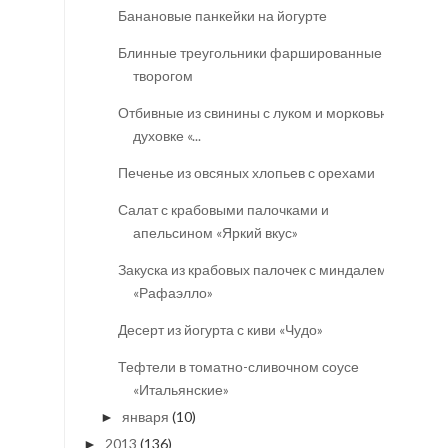
Банановые панкейки на йогурте
Блинные треугольники фаршированные
творогом
Отбивные из свинины с луком и морковью в
духовке «...
Печенье из овсяных хлопьев с орехами
Салат с крабовыми палочками и
апельсином «Яркий вкус»
Закуска из крабовых палочек с миндалем
«Рафаэлло»
Десерт из йогурта с киви «Чудо»
Тефтели в томатно-сливочном соусе
«Итальянские»
января
(10)
►
2013
(136)
►