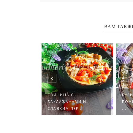
ВАМ ТАКЖ
СВИНИНА С
КУРИНОЕ 
ОЩАМИ В
БАКЛАЖАНАМИ И
ПОМИДОР
С...
СЛАДКИМ ПЕР...
...