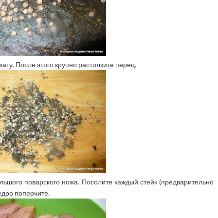
ту. После этого крупно растолките перец.
льшого поварского ножа. Посолите каждый стейк (предварительно
едро поперчите.