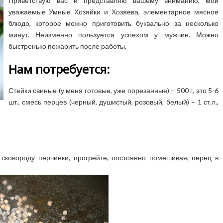
Приветствую вас и представляю вашему вниманию, мои
уважаемые Умные Хозяйки и Хозяева, элементарное мясное
блюдо, которое можно приготовить буквально за несколько
минут. Неизменно пользуется успехом у мужчин. Можно
быстренько пожарить после работы.
Нам потребуется:
Стейки свиные (у меня готовые, уже порезанные) – 500 г, это 5-6
шт., смесь перцев (черный, душистый, розовый, белый) – 1 ст.л.,
 сковороду перчинки, прогрейте, постоянно помешивая, перец в