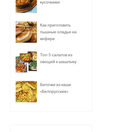
кусочками
Как приготовить
пышные оладьи на
кефире
Топ-5 салатов из
овощей к шашлыку
Биточки из каши
«Белорусские»