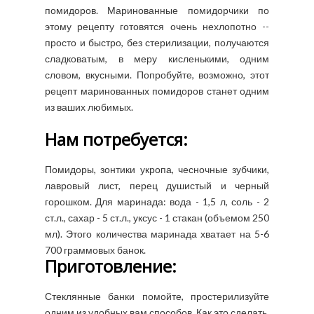
помидоров. Маринованные помидорчики по
этому рецепту готовятся очень нехлопотно --
просто и быстро, без стерилизации, получаются
сладковатым, в меру кисленькими, одним
словом, вкусными. Попробуйте, возможно, этот
рецепт маринованных помидоров станет одним
из ваших любимых.
Нам потребуется:
Помидоры, зонтики укропа, чесночные зубчики,
лавровый лист, перец душистый и черный
горошком. Для маринада: вода - 1,5 л, соль - 2
ст.л., сахар - 5 ст.л., уксус - 1 стакан (объемом 250
мл). Этого количества маринада хватает на 5-6
700 граммовых банок.
Приготовление:
Стеклянные банки помойте, простерилизуйте
одним из удобных вам способов. Как это сделать,