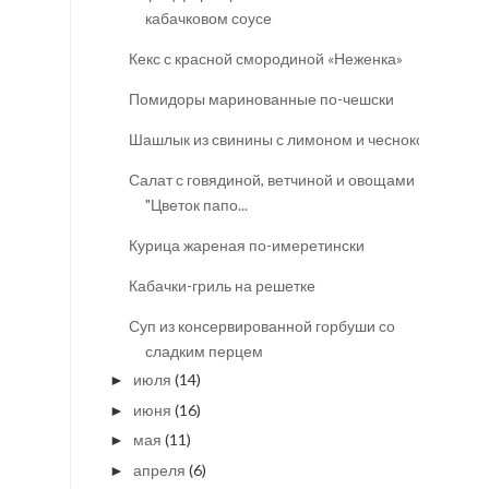
кабачковом соусе
Кекс с красной смородиной «Неженка»
Помидоры маринованные по-чешски
Шашлык из свинины с лимоном и чесноком
Салат с говядиной, ветчиной и овощами
"Цветок папо...
Курица жареная по-имеретински
Кабачки-гриль на решетке
Суп из консервированной горбуши со
сладким перцем
июля
(14)
►
июня
(16)
►
мая
(11)
►
апреля
(6)
►