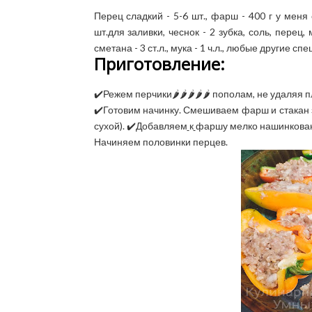
Перец сладкий - 5-6 шт., фарш - 400 г у меня
шт.для заливки, чеснок - 2 зубка, соль, перец, 
сметана - 3 ст.л., мука - 1 ч.л., любые другие спе
Приготовление:
✔️Режем перчики🌶️🌶️🌶️🌶️🌶️ пополам, не удал
✔️Готовим начинку. Смешиваем фарш и стакан 
сухой). ✔️Добавляем
к
фаршу мелко нашинкованн
Начиняем половинки перцев.