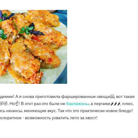
демии! А я снова приготовила фаршированные овощи🤗, вот такая
🤣. Но☝️! В этот раз это были не
баклажаны
, а перчики🌶️🌶️🌶️, плюс,
ись нюансы, меняющие вкус. Так что это практически новое блюдо!
олоритное - возможность ухватить лето за хвост!