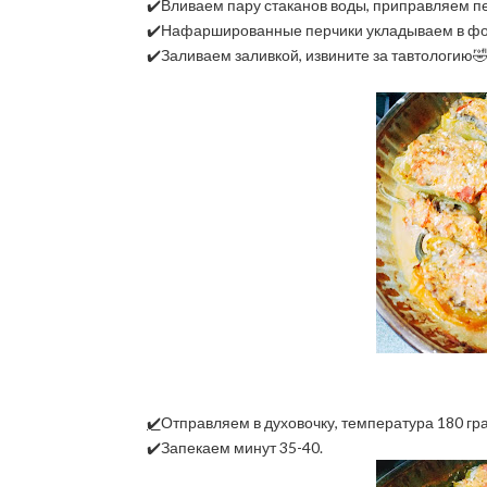
✔️Вливаем пару стаканов воды, приправляем пе
✔️Нафаршированные перчики укладываем в фо
✔️Заливаем заливкой, извините за тавтологию🤣
✔️
Отправляем в духовочку, температура 180 гра
✔️Запекаем минут 35-40.