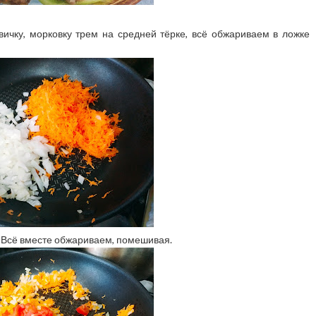
вичку, морковку трем на средней тёрке, всё обжариваем в ложке
 Всё вместе обжариваем, помешивая.