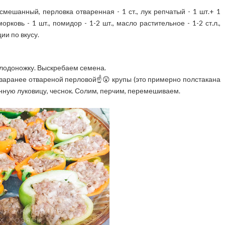
 смешанный, перловка отваренная - 1 ст., лук репчатый - 1 шт.+ 1
морковь - 1 шт., помидор - 1-2 шт., масло растительное - 1-2 ст.л.,
ции по вкусу.
яя плодоножку. Выскребаем семена.
заранее отвареной перловой☝️😲 крупы (это примерно полстакана
ую луковицу, чеснок. Солим, перчим
,
перемешиваем.