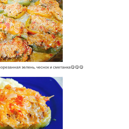
порезанная зелень, чеснок и сметанка😋😋😋