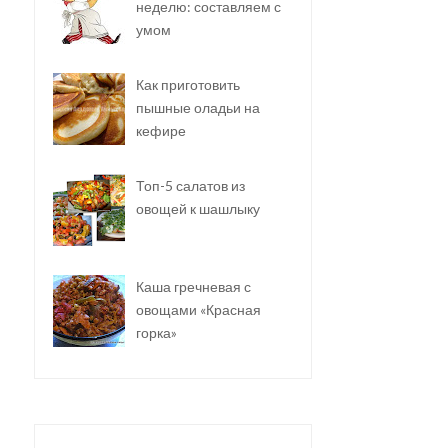
неделю: составляем с
умом
Как приготовить
пышные оладьи на
кефире
Топ-5 салатов из
овощей к шашлыку
Каша гречневая с
овощами «Красная
горка»