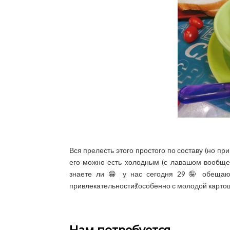
Вся прелесть этого простого по составу (но при
его можно есть холодным (с лавашом вообще
знаете ли 😁 у нас сегодня 29🤪 обещают.
привлекательности💃особенно с молодой карто
Нам потребуется