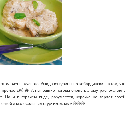
 этом очень вкусного) блюда из курицы по-кабардински – в том, что
 прелесть)☝️😄 А нынешние погоды очень к этому располагают,
 Но и в горячем виде, разумеется, курочка не теряет своей
шечкой и малосольным огурчиком, ммм🤤🤤🤤