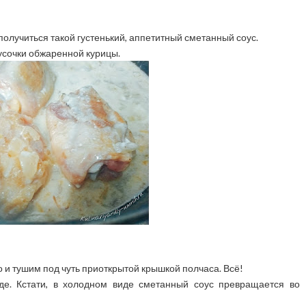
олучиться такой густенький, аппетитный сметанный соус.
усочки обжаренной курицы.
о и тушим под чуть приоткрытой крышкой полчаса. Всё!
де. Кстати, в холодном виде сметанный соус превращается во