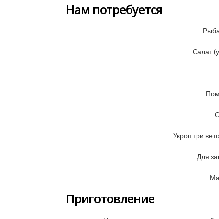
Нам потребуется
Рыба
Салат (у
Пом
О
Укроп три вет
Для зап
Ма
Приготовление