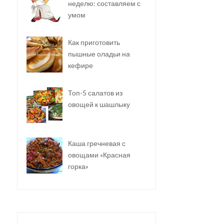
неделю: составляем с
умом
Как приготовить
пышные оладьи на
кефире
Топ-5 салатов из
овощей к шашлыку
Каша гречневая с
овощами «Красная
горка»