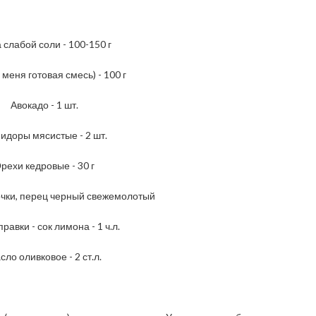
 слабой соли - 100-150 г
 меня готовая смесь) - 100 г
Авокадо - 1 шт.
идоры мясистые - 2 шт.
рехи кедровые - 30 г
очки, перец черный свежемолотый
равки - сок лимона - 1 ч.л.
сло оливковое - 2 ст.л.