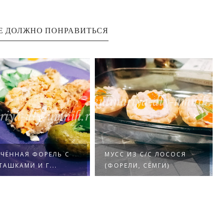
Е ДОЛЖНО ПОНРАВИТЬСЯ
ЕЧЁННАЯ ФОРЕЛЬ С
МУСС ИЗ С/С ЛОСОСЯ
АШКАМИ И Г...
(ФОРЕЛИ, СЁМГИ)