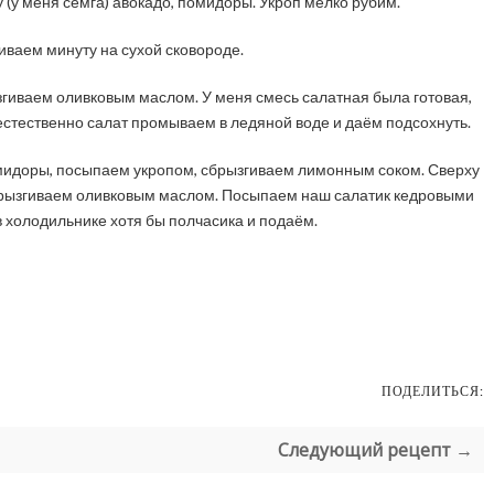
(у меня семга) авокадо, помидоры. Укроп мелко рубим.
ваем минуту на сухой сковороде.
згиваем оливковым маслом. У меня смесь салатная была готовая,
 естественно салат промываем в ледяной воде и даём подсохнуть.
мидоры, посыпаем укропом, сбрызгиваем лимонным соком. Сверху
брызгиваем оливковым маслом. Посыпаем наш салатик кедровыми
 холодильнике хотя бы полчасика и подаём.
ПОДЕЛИТЬСЯ:
Следующий рецепт →