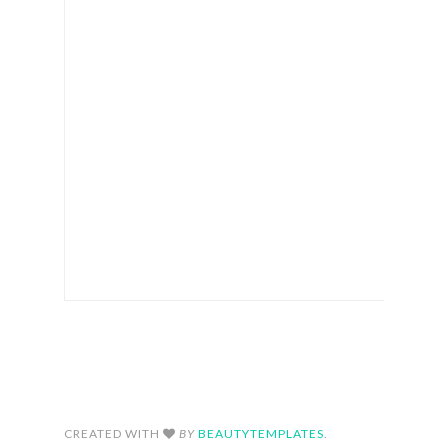
FOLLOW ON INSTAGRAM
CREATED WITH
BY
BEAUTYTEMPLATES
.