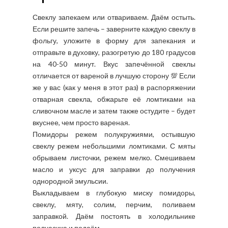
Свеклу запекаем или отвариваем. Даём остыть.
Если решите запечь – заверните каждую свеклу в
фольгу, уложите в форму для запекания и
отправьте в духовку, разогретую до 180 градусов
на 40-50 минут. Вкус запечённой свеклы
отличается от вареной в лучшую сторону 💯 Если
же у вас (как у меня в этот раз) в распоряжении
отварная свекла, обжарьте её ломтиками на
сливочном масле и затем также остудите – будет
вкуснее, чем просто вареная.
Помидоры режем полукружиями, остывшую
свеклу режем небольшими ломтиками. С мяты
обрываем листочки, режем мелко. Смешиваем
масло и уксус для заправки до получения
однородной эмульсии.
Выкладываем в глубокую миску помидоры,
свеклу, мяту, солим, перчим, поливаем
заправкой. Даём постоять в холодильнике
полчасика и подаём.