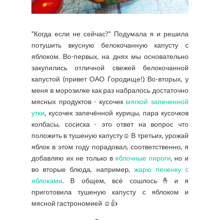
"Когда если не сейчас?" Подумала я и решила
потушить вкусную белокочанную капусту с
яблоком. Во-первых, на днях мы основательно
закупились отличной свежей белокочанной
капустой (привет ОАО Городище!) Во-вторых, у
меня в морозилке как раз набралось достаточно
мясных продуктов - кусочек
мягкой запеченной
утки
, кусочек запечённой курицы, пара кусочков
колбасы, сосиска - это ответ на вопрос что
положить в тушеную капусту☺️ В третьих, урожай
яблок в этом году порадовал, соответственно, я
добавляю их не только в
яблочные пироги
, но и
во вторые блюда, например,
жарю печенку с
яблоками
. В общем, всё сошлось🤞и я
приготовила тушеную капусту с яблоком и
мясной гастрономией ☺️👍