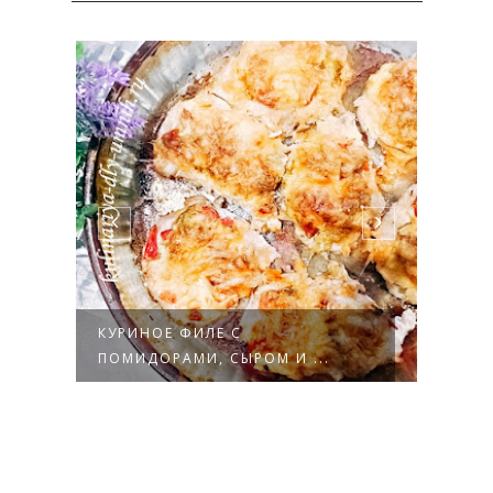
ОЙ
КУРИНОЕ ФИЛЕ С
КУРИ
ПОМИДОРАМИ, СЫРОМ И ...
ШАМ