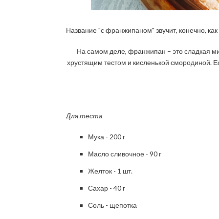
Название "с франжипаном" звучит, конечно, ка
На самом деле, франжипан – это сладкая ми
хрустящим тестом и кисленькой смородиной. Ес
Для теста
Мука - 200 г
Масло сливочное - 90 г
Желток - 1 шт.
Сахар - 40 г
Соль - щепотка