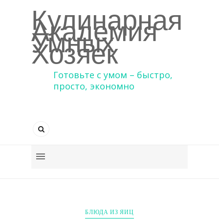
Кулинарная
Академия
Умных
Хозяек
Готовьте с умом – быстро,
просто, экономно
БЛЮДА ИЗ ЯИЦ