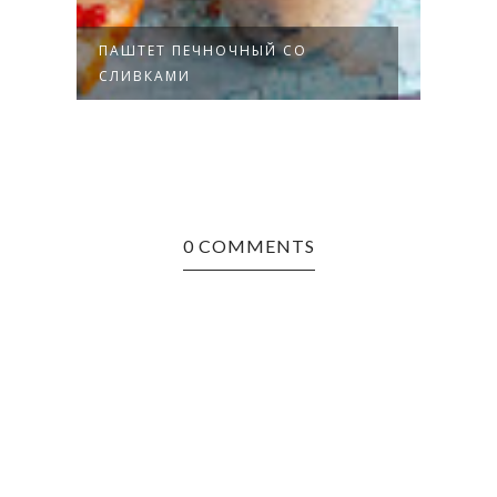
ПАШТЕТ ПЕЧНОЧНЫЙ СО
ОМЛЕ
И
СЛИВКАМИ
СЫР
0 COMMENTS