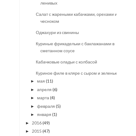
ленивых
Салат с жареными кабачками, орехами и
чесноком
Оджахури из свинины
Куриные фрикадельки с баклажанами в
сметанном соусе
Кабачковые оладьи с колбасой
Куриное филе в кляре с сыром и зеленью
мая
(11)
►
апреля
(6)
►
марта
(4)
►
февраля
(5)
►
января
(1)
►
2016
(49)
►
2015
(47)
►