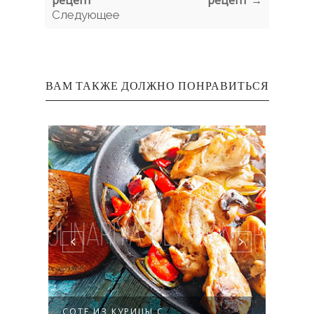
рецепт
рецепт →
Следующее
ВАМ ТАКЖЕ ДОЛЖНО ПОНРАВИТЬСЯ
СОТЕ ИЗ КУРИЦЫ С
САЛА