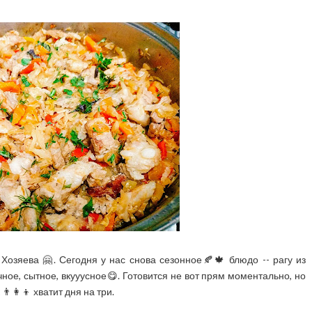
Хозяева 🤗. Сегодня у нас снова сезонное🍂🍁 блюдо -- рагу из
чное, сытное, вкууусное😋. Готовится не вот прям моментально, но
‍👩‍👦 хватит дня на три.