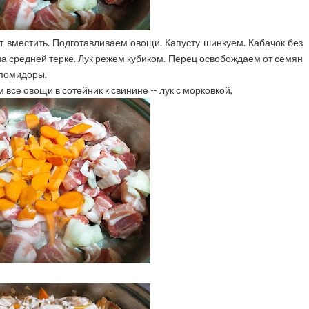
т вместить. Подготавливаем овощи. Капусту шинкуем. Кабачок без
на средней терке. Лук режем кубиком. Перец освобождаем от семян
 помидоры.
се овощи в сотейник к свинине -- лук с морковкой,