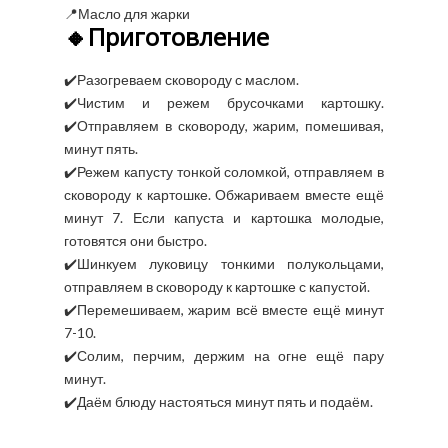
📍Масло для жарки
🔸Приготовление
✔️Разогреваем сковороду с маслом.
✔️Чистим и режем брусочками картошку.
✔️Отправляем в сковороду, жарим, помешивая,
минут пять.
✔️Режем капусту тонкой соломкой, отправляем в
сковороду к картошке. Обжариваем вместе ещё
минут 7. Если капуста и картошка молодые,
готовятся они быстро.
✔️Шинкуем луковицу тонкими полукольцами,
отправляем в сковороду к картошке с капустой.
✔️Перемешиваем, жарим всё вместе ещё минут
7-10.
✔️Солим, перчим, держим на огне ещё пару
минут.
✔️Даём блюду настояться минут пять и подаём.