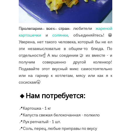
П̶р̶о̶л̶е̶т̶а̶р̶и̶и̶ ̶в̶с̶ех̶ ̶с̶т̶р̶а̶н̶ любители
жареной
картошечки
и
солянки
, объединяйтесь!😁
Уверена, нет такого человека, который бы не ел
эти незамысловатые в общем-то блюда. По
отдельности☝️А мы соединим🤝 их вместе - и
получим совершенно другой коленкор!
Подавайте этот вкусный микс самостоятельно
или на гарнир к котлетам, мясу или как я к
сосискам🤫
🔸Нам потребуется:
📍Картошка - 1 кг
📍Капуста свежая белокочанная - полкило
📍Лук репчатый - 1 шт.
📍Соль, перец, любые приправы по вкусу