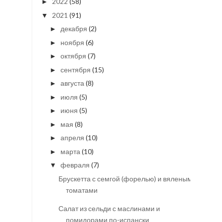
2022
(58)
►
2021
(91)
▼
декабря
(2)
►
ноября
(6)
►
октября
(7)
►
сентября
(15)
►
августа
(8)
►
июля
(5)
►
июня
(5)
►
мая
(8)
►
апреля
(10)
►
марта
(10)
►
февраля
(7)
▼
Брускетта с семгой (форелью) и вяленым
томатами
Салат из сельди с маслинами и
помидорами по-испански