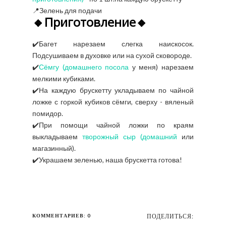
📍Зелень для подачи
🔸Приготовление🔸
✔️Багет нарезаем слегка наискосок.
Подсушиваем в духовке или на сухой сковороде.
✔️
Сёмгу (домашнего посола
у меня) нарезаем
мелкими кубиками.
✔️На каждую брускетту укладываем по чайной
ложке с горкой кубиков сёмги, сверху - вяленый
помидор.
✔️При помощи чайной ложки по краям
выкладываем
творожный сыр (домашний
или
магазинный).
✔️Украшаем зеленью, наша брускетта готова!
КОММЕНТАРИЕВ: 0
ПОДЕЛИТЬСЯ: