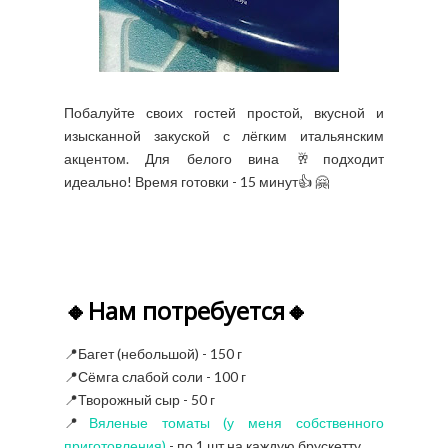
Побалуйте своих гостей простой, вкусной и
изысканной закуской с лёгким итальянским
акцентом. Для белого вина 🥂подходит
идеально! Время готовки - 15 минут👍 🤗
🔸Нам потребуется🔸
📍Багет (небольшой) - 150 г
📍Сёмга слабой соли - 100 г
📍Творожный сыр - 50 г
📍
Вяленые томаты (у меня собственного
приготовления)
- по 1 шт.на каждую брускетту