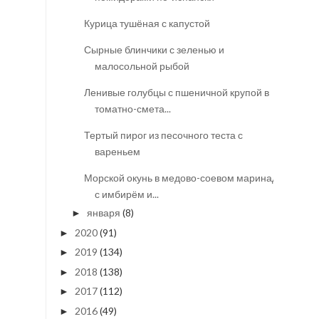
Курица тушёная с капустой
Сырные блинчики с зеленью и
малосольной рыбой
Ленивые голубцы с пшеничной крупой в
томатно-смета...
Тертый пирог из песочного теста с
вареньем
Морской окунь в медово-соевом маринаде
с имбирём и...
января
(8)
►
2020
(91)
►
2019
(134)
►
2018
(138)
►
2017
(112)
►
2016
(49)
►