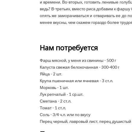
и времени. Во-вторых, готовить ленивые голубц
ведь? В-третьих, вместо риса добавим к фаршу
опять же заморачиваться и отваривать ее до п
менее вкусны, чем скажем гораздо более труд
Нам потребуется
Фарш мясной, у меня из свинины - 500 г
Капуста свежая белокочанная - 300-400 г
Яйца - 2 шт.
Крупа пшеничная или ячневая - 3 ст.л.
Морковь - 1 шт.
Лук репчатый - 1 ср.шт.
Сметана - 2 ст.л.
Томат - 1 ст.л.
Соль - 3/4 ч.л. или по вкусу
Перец черный, лавровый лист, перец душистый