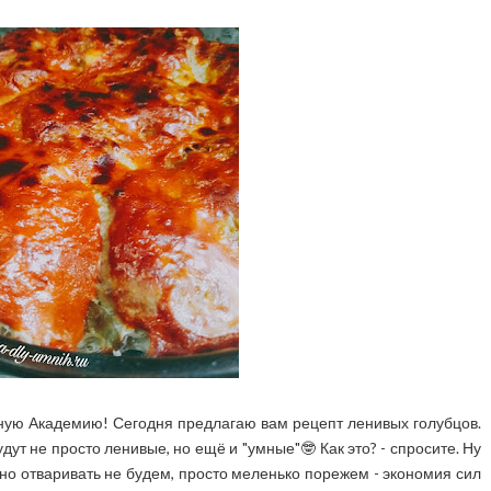
арную Академию! Сегодня предлагаю вам рецепт ленивых голубцов.
дут не просто ленивые, но ещё и "умные"🤓 Как это? - спросите. Ну
но отваривать не будем, просто меленько порежем - экономия сил