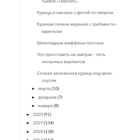
тыквой «Тернопо...
Курица в сметане с фетой по-кипрски
Куриная печень жареная с грибами по-
карельски
Шоколадные маффины постные
Что приготовить на завтрак – пять
нескучных вариантов
Сочная запечённая курица под крем-
соусом
марта
(10)
►
февраля
(7)
►
января
(8)
►
2020
(91)
►
2019
(134)
►
2018
(138)
►
2017
(112)