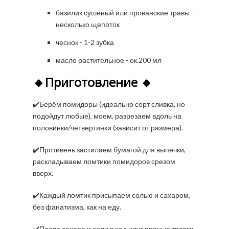
базилик сушёный или прованские травы -
несколько щепоток
чеснок - 1-2 зубка
масло растительное - ок.200 мл
🔸Приготовление 🔸
✔️Берём помидоры (идеально сорт сливка, но
подойдут любые), моем, разрезаем вдоль на
половинки/четвертинки (зависит от размера).
✔️Противень застилаем бумагой для выпечки,
раскладываем ломтики помидоров срезом
вверх.
✔️Каждый ломтик присыпаем солью и сахаром,
без фанатизма, как на еду.
✔️После сахара и соли в ход идут пряные травки,