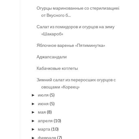
Огурцы маринованные со стерилизацией
от Вкусного б...
Салат из помидоров и огурцов на зиму
«Шакароб»
Яблочное варенье «Пятиминутка»
Аджапсандали
Кабачковые котлеты
Зимний салат из переросших огурцов с
овощами «Кореец»
июля
(5)
►
июня
(5)
►
мая
(8)
►
апреля
(10)
►
марта
(10)
►
февраля
(7)
►