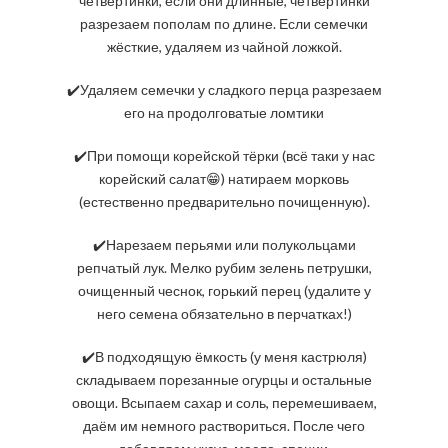
четвертинки, если они длинные, четвертинки
разрезаем пополам по длине. Если семечки
жёсткие, удаляем из чайной ложкой.
✔️Удаляем семечки у сладкого перца разрезаем
его на продолговатые ломтики
✔️При помощи корейской тёрки (всё таки у нас
корейский салат😁) натираем морковь
(естественно предварительно почищенную).
✔️Нарезаем перьями или полукольцами
репчатый лук. Мелко рубим зелень петрушки,
очищенный чеснок, горький перец (удалите у
него семена обязательно в перчатках!)
✔️В подходящую ёмкость (у меня кастрюля)
складываем порезанные огурцы и остальные
овощи. Всыпаем сахар и соль, перемешиваем,
даём им немного раствориться. После чего